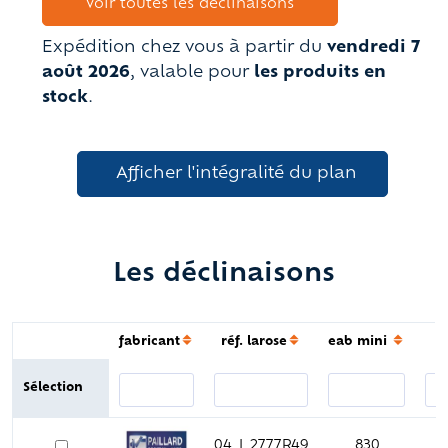
Voir toutes les déclinaisons
Expédition chez vous à partir du
vendredi 7
août 2026
, valable pour
les produits en
stock
.
Afficher l'intégralité du plan
Les déclinaisons
fabricant
réf. larose
eab mini
p
Sélection
Sélection
fabricant
réf. larose
eab mini
04_I_2777R49
830
2