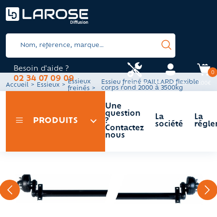
Besoin d'aide ?
0
02 34 07 09 09
Essieux
Essieu freiné PAILLARD flexible
Espace pro
Mon compte
0.00€
Accueil
Essieux
corps rond 2000 à 3500kg
freinés
Une
question
La
La
PRODUITS
?
société
régle
Contactez
nous