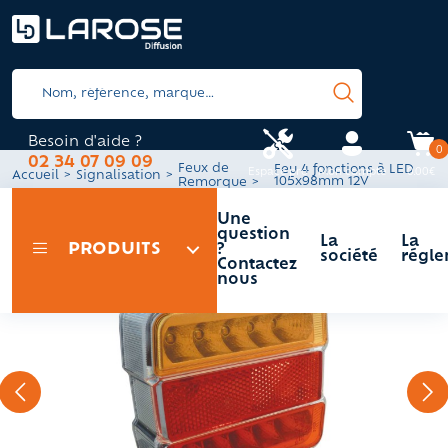
Besoin d'aide ?
0
02 34 07 09 09
Feux de
Feu 4 fonctions à LED
Espace pro
Mon compte
0.00€
Accueil
Signalisation
105x98mm 12V
Remorque
Une
question
La
La
PRODUITS
?
société
régle
Contactez
nous