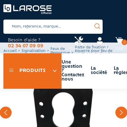
Besoin d'aide ?
0
02 34 07 09 09
Patte de fixation /
Espace pro
Mon compte
0.00€
Feux de
Accueil
Signalisation
équerre pour feu de
Remorque
position octogonal
Une
question
La
La
PRODUITS
?
société
régle
Contactez
nous